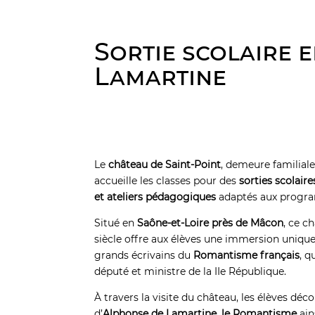
Sortie scolaire 
Lamartine
Le
château de Saint-Point
, demeure familiale
accueille les classes pour des
sorties scolair
et ateliers pédagogiques
adaptés aux progra
Situé en
Saône-et-Loire près de Mâcon
, ce c
siècle offre aux élèves une immersion unique
grands écrivains du
Romantisme français
, q
député et ministre de la IIe République.
À travers la visite du château, les élèves déc
d’
Alphonse de Lamartine
,
le Romantisme
ain