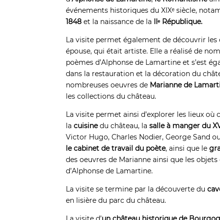
événements historiques du XIXᵉ siècle, not
1848
et la naissance de la
IIᵉ République.
La visite permet également de découvrir les
épouse, qui était artiste. Elle a réalisé de 
poèmes d’Alphonse de Lamartine et s’est ég
dans la restauration et la décoration du chât
nombreuses oeuvres de
Marianne de Lamart
les collections du château.
La visite permet ainsi d’explorer les lieux où 
la
cuisine
du château, la
salle à manger du XVI
Victor Hugo, Charles Nodier, George Sand ou 
le cabinet de travail du poète
, ainsi que le
gr
des oeuvres de Marianne ainsi que les objets
d’Alphonse de Lamartine.
La visite se termine par la découverte du
cav
en lisière du parc du château.
La visite d’
un château historique de Bourgo