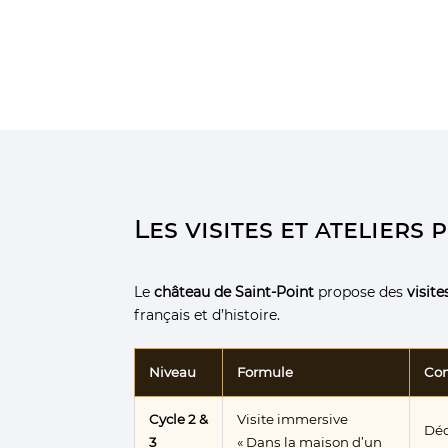
Les visites et ateliers
Le
château de Saint-Point
propose des
visit
français et d’histoire.
Niveau
Formule
Co
Cycle 2 &
Visite immersive
Déc
3
« Dans la maison d’un