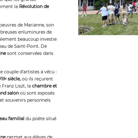
amment la
Révolution de
 oeuvres de Marianne, son
nombreuses enluminures de
alement beaucoup investie
eau de Saint-Point. De
ine
sont conservées dans
ce couple d’artistes a vécu :
IIᵉ siècle,
où ils reçurent
Franz Liszt, la
chambre et
and salon
où sont exposés
 et souvenirs personnels
eau familial
du poète situé
gne
permet aux élèves de