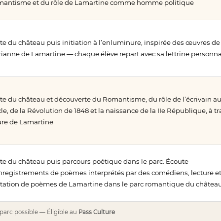
antisme et du rôle de Lamartine comme homme politique
ite du château puis initiation à l’enluminure, inspirée des œuvres de
ianne de Lamartine — chaque élève repart avec sa lettrine personna
ite du château et découverte du Romantisme, du rôle de l’écrivain a
cle, de la Révolution de 1848 et la naissance de la IIe République, à tr
ure de Lamartine
ite du château puis parcours poétique dans le parc. Écoute
nregistrements de poèmes interprétés par des comédiens, lecture e
itation de poèmes de Lamartine dans le parc romantique du châtea
arc possible — Éligible au
Pass Culture