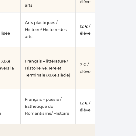
élève
arts
Arts plastiques /
12 € /
Histoire/ Histoire des
lisée
élève
arts
u XIXe
Français – littérature /
7 € /
avers la
Histoire 4e, 1ère et
élève
Terminale (XIXe siècle)
Français – poésie /
12 € /
t
Esthétique du
élève
u
Romantisme/ Histoire