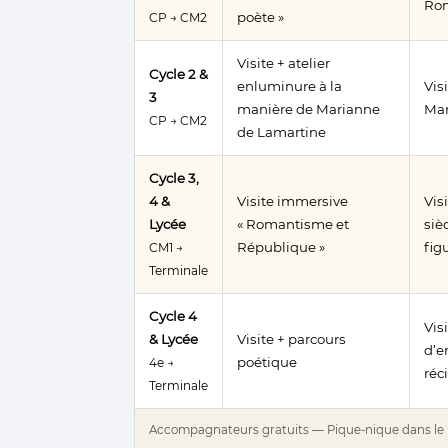
Rom
poète »
CP → CM2
Visite + atelier
Cycle 2 &
enluminure à la
Vis
3
manière de Marianne
Mar
CP → CM2
de Lamartine
Cycle 3,
4 &
Visite immersive
Vis
Lycée
« Romantisme et
siè
République »
fig
CM1 →
Terminale
Cycle 4
Vis
& Lycée
Visite + parcours
d’e
poétique
4e →
réc
Terminale
Accompagnateurs gratuits — Pique-nique dans le p