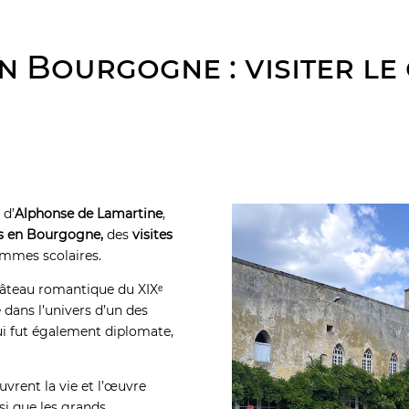
en Bourgogne : visiter le
 d’
Alphonse de Lamartine
,
es en Bourgogne,
des
visites
mmes scolaires.
hâteau romantique du XIXᵉ
 dans l’univers d’un des
ui fut également diplomate,
ouvrent la vie et l’œuvre
si que les grands