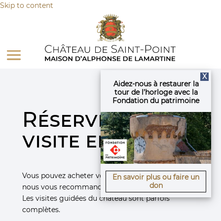
Panneau de gestion des cookies
Skip to content
X
Aidez-nous à restaurer la
tour de l’horloge avec la
Fondation du patrimoine
Réservez votre
visite en ligne
Vous pouvez acheter vos billets sur place, mais
En savoir plus ou faire un
don
nous vous recommandons de réserver en ligne.
Les visites guidées du château sont parfois
complètes.