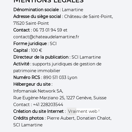
Dénomination sociale
: Lamartine
Adresse du siège social
: Château de Saint-Point,
71520 Saint-Point
Contact
: 06 73 01 94 59 et
chat
Forme juridique
: SCI
Capital
: 100 €
Directeur de la publication
: SCI Lamartine
Activité
: supports juridiques de gestion de
patrimoine immobilier
Numéro RCS
: 890 511 033 Lyon
Hébergeur du site
:
Infomaniak Network SA,
Rue Eugène-Marziano 25, 1227 Genève, Suisse
Contact : +41 228203544
Création du site Internet
:
Vrai
ment web !
Crédits photos
: Pierre Aubert, Donatien Chalot,
SCI Lamartine