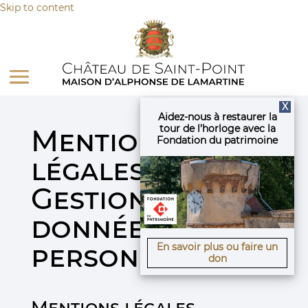
Panneau de gestion des cookies
Skip to content
X
Aidez-nous à restaurer la
tour de l’horloge avec la
Mentions
Fondation du patrimoine
légales et
Gestion des
données
personnelles
En savoir plus ou faire un
don
Mentions légales